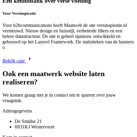
Een kennisbank over verse voeding
Voor Versinspiratie
Voor b2bcommunications heeft Maatweb de site versinspiratie.nl
vernieuwd. Nieuw design en huisstijl, verbeterde filters en een
betere datastructuur. De site is geheel opnieuw ontwikkeld en
gebouwd op het Laravel Framework. De statistieken van de banners
o
arrow_right
Bekijk case
Ook een maatwerk website laten
realiseren?
We komen graag met je in contact om te sparren over jouw
vraagstuk.
Adresgegevens
De Smidse 21
6931KJ Westervoort