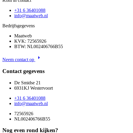
Kom in contact
+31 6 36401088
info@maatweb.nl
Bedrijfsgegevens
Maatweb
KVK: 72565926
BTW: NL002406766B55
arrow_right
Neem contact op
Contact gegevens
De Smidse 21
6931KJ Westervoort
+31 6 36401088
info@maatweb.nl
72565926
NL002406766B55
Nog even rond kijken?