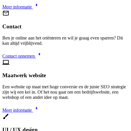
arrow_right
Meer informatie
mail_outline
Contact
Ben je online aan het oriënteren en wil je graag even sparren? Dit
kan altijd vrijblijvend.
arrow_right
Contact opnemen
laptop
Maatwerk website
Een website op maat met hoge conversie en de juiste SEO strategie
zijn wij een kei in. Of het nou gaat om een bedrijfswebsite, een
webshop of een ander idee op maat.
arrow_right
Meer informatie
brush
UI / UX design