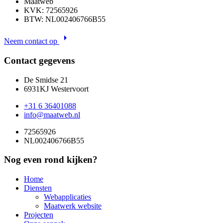
Maatweb
KVK: 72565926
BTW: NL002406766B55
arrow_right
Neem contact op
Contact gegevens
De Smidse 21
6931KJ Westervoort
+31 6 36401088
info@maatweb.nl
72565926
NL002406766B55
Nog even rond kijken?
Home
Diensten
Webapplicaties
Maatwerk website
Projecten