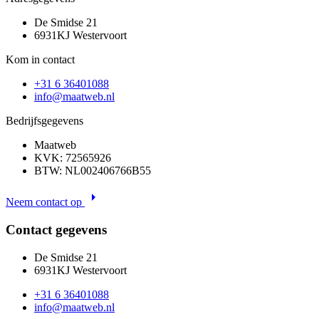
De Smidse 21
6931KJ Westervoort
Kom in contact
+31 6 36401088
info@maatweb.nl
Bedrijfsgegevens
Maatweb
KVK: 72565926
BTW: NL002406766B55
arrow_right
Neem contact op
Contact gegevens
De Smidse 21
6931KJ Westervoort
+31 6 36401088
info@maatweb.nl